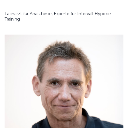
Facharzt für Anästhesie, Experte für Intervall-Hypoxie
Training
Übe
Unser Expertennet
Unsere Pa
Termine & Aktu
Diabetes S
Web