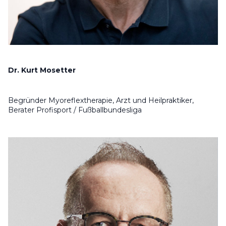
Po
Öffentlichkeitsa
Online
Dr. Kurt Mosetter
Begründer Myoreflextherapie, Arzt und Heilpraktiker,
Berater Profisport / Fußballbundesliga