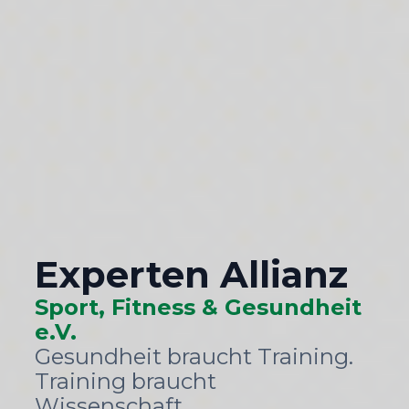
Übe
Unser Expertennet
Unsere Pa
Termine & Aktu
Diabetes S
Web
Po
Experten Allianz
Öffentlichkeitsa
Sport, Fitness & Gesundheit
Online
e.V.
Gesundheit braucht Training.
Training braucht
Wissenschaft.